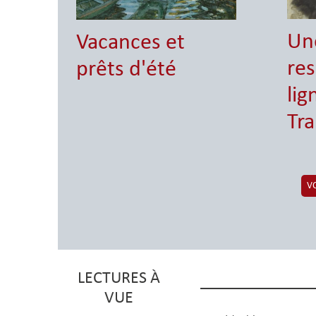
Un
Vacances et
re
prêts d'été
lig
Tra
V
F
r
LECTURES À
a
n
VUE
c
i