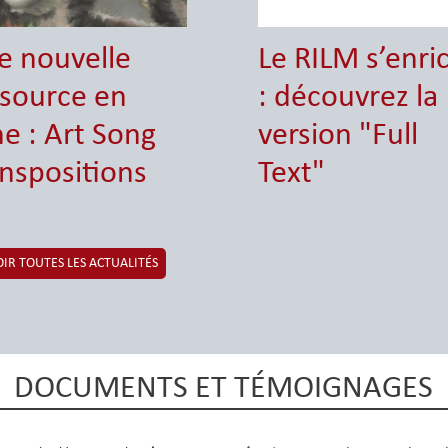
e nouvelle
Le RILM s’enric
ssource en
: découvrez la
ne : Art Song
version "Full
nspositions
Text"
OIR TOUTES LES ACTUALITÉS
M
a
s
t
e
r
DOCUMENTS ET TÉMOIGNAGES
-
M
[
c
M
a
M
l
a
s
a
a
s
t
s