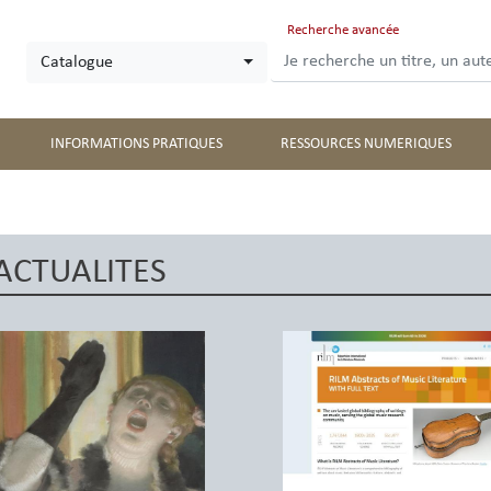
Aller
Recherche avancée
au
Catalogue
contenu
principal
INFORMATIONS PRATIQUES
RESSOURCES NUMERIQUES
ACTUALITES
Image