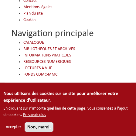
Contact
Mentions légales
Plan du site
Cookies
Navigation principale
CATALOGUE
BIBLIOTHEQUES ET ARCHIVES
INFORMATIONS PRATIQUES
RESSOURCES NUMERIQUES
LECTURES A VUE
FONDS CDMC-MMC
Nous utilisons des cookies sur ce site pour améliorer votre
Footer
Contact
Mentions légales
expérience d'utilisateur.
menu
Plan du site
Cookies
En cliquant sur n'importe quel lien de cette page, vous consentez à l'ajout
de cookies.
En savoir plus
Non, merci.
Accepter