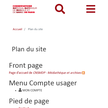
Aller
au
contenu
principal
MON COMPTE
CATALOGUE
Catalogue
Accueil
Plan du site
Mon
Menu
Menu
BIBLIOTHEQUES ET ARCHIVES
Je me connecte
Rechercher
compte
mon
mobile
INFORMATIONS PRATIQUES
Je me connecte pour la première fois
Plan du site
responsive
compte
RESSOURCES NUMERIQUES
J'ai oublié mon mot de passe
mobile
mobile
LECTURES A VUE
Front page
FONDS CDMC-MMC
Page d'accueil de
CNSMDP - Médiathèque et archives
Menu Compte usager
MON COMPTE
Pied de page