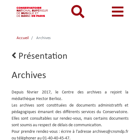
Aller
au
contenu
principal
MON COMPTE
CATALOGUE
Catalogue
Accueil
Archives
Mon
Menu
Menu
BIBLIOTHEQUES ET ARCHIVES
Je me connecte
Rechercher
compte
mon
mobile
Lien
Présentation
INFORMATIONS PRATIQUES
Je me connecte pour la première fois
retour
responsive
compte
RESSOURCES NUMERIQUES
J'ai oublié mon mot de passe
Archives
mobile
mobile
LECTURES A VUE
FONDS CDMC-MMC
Body
Depuis février 2017, le Centre des archives a rejoint la
médiathèque Hector Berlioz.
Les archives sont constituées de documents administratifs et
pédagogiques émanant des différents services du Conservatoire.
Elles sont consultables sur rendez-vous, mais certains documents
sont soumis au respect de délais de communication.
Pour prendre rendez-vous : écrire à l'adresse archives@cnsmdp.fr
ou téléphoner au 01-40-40-45-47.