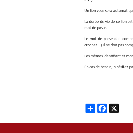
Un lien vous sera automati
La durée de vie de ce lien es
mot de passe.
Le mot de passe doit comp
crochet...) Il ne doit pas co
Les mêmes identifiant et mot
En cas de besoin,
n'hésitez pa
Share
Faceb
X