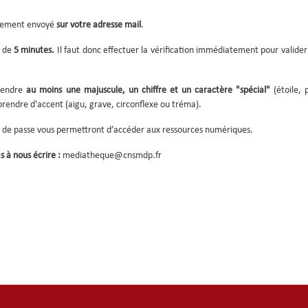
quement envoyé
sur votre adresse mail
.
t de
5 minutes.
Il faut donc effectuer la vérification immédiatement pour valide
rendre
au moins une majuscule, un chiffre et un caractère "spécial"
(étoile, 
mprendre d'accent (aigu, grave, circonflexe ou tréma).
 de passe vous permettront d’accéder aux ressources numériques.
s à nous écrire :
mediatheque@cnsmdp.fr
ook