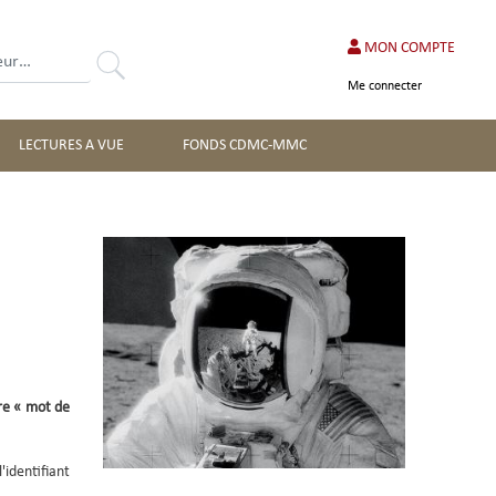
MON COMPTE
Rechercher
Me connecter
LECTURES A VUE
FONDS CDMC-MMC
Image
ure « mot de
'identifiant