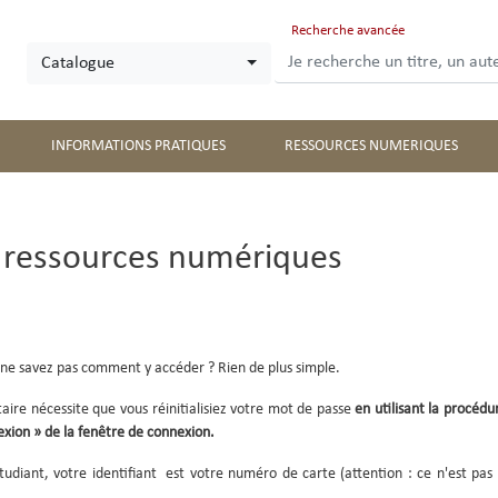
Aller
Recherche avancée
au
Catalogue
contenu
principal
INFORMATIONS PRATIQUES
RESSOURCES NUMERIQUES
 ressources numériques
ne savez pas comment y accéder ? Rien de plus simple.
aire n
écessite que vous réinitialisiez votre mot de passe
en utilisant la procéd
exion » de la fenêtre de connexion.
udiant, votre identifiant est votre numéro de carte (attention : ce n'est pas l