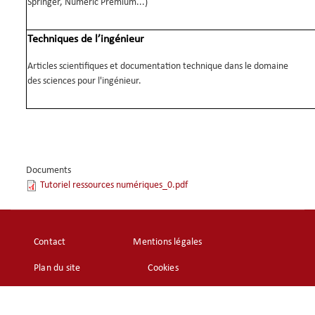
Springer, Numeric Premium...)
Techniques de l’ingénieur
Articles scientifiques et documentation technique dans le domaine
des sciences pour l'ingénieur.
Documents
Tutoriel ressources numériques_0.pdf
Footer
Contact
Mentions légales
menu
Plan du site
Cookies