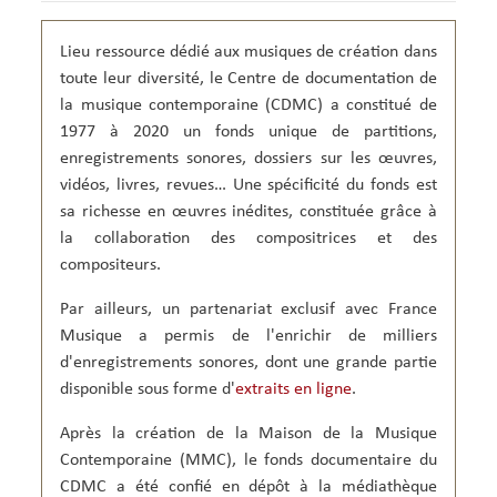
r
r
;
p
n
M
m
r
2
o
d
F
a
i
0
r
e
,
Lieu ressource dédié aux musiques de création dans
t
n
0
a
l
C
:
o
1
i
toute leur diversité, le Centre de documentation de
a
e
L
-
:
n
m
n
i
la musique contemporaine (CDMC) a constitué de
C
2
e
u
t
v
D
.
,
s
1977 à 2020 un fonds unique de partitions,
r
r
M
F
E
i
e
e
C
o
enregistrements sonores, dossiers sur les œuvres,
d
q
d
;
r
i
u
e
vidéos, livres, revues… Une spécificité du fonds est
2
m
t
e
d
0
a
i
sa richesse en œuvres inédites, constituée grâce à
c
o
1
t
o
o
c
la collaboration des compositrices et des
3
:
n
n
u
F
L
s
t
compositeurs.
m
o
i
M
e
e
r
v
F
m
n
m
r
Par ailleurs, un partenariat exclusif avec France
;
p
t
a
e
2
o
a
Musique a permis de l'enrichir de milliers
t
0
r
t
:
1
d'enregistrements sonores, dont une grande partie
a
i
L
9
i
o
i
disponible sous forme d'
extraits en ligne
.
F
n
n
v
o
e
d
r
r
,
e
Après la création de la Maison de la Musique
e
m
U
l
Contemporaine (MMC), le fonds documentaire du
a
n
a
t
e
m
CDMC a été confié en dépôt à la médiathèque
:
s