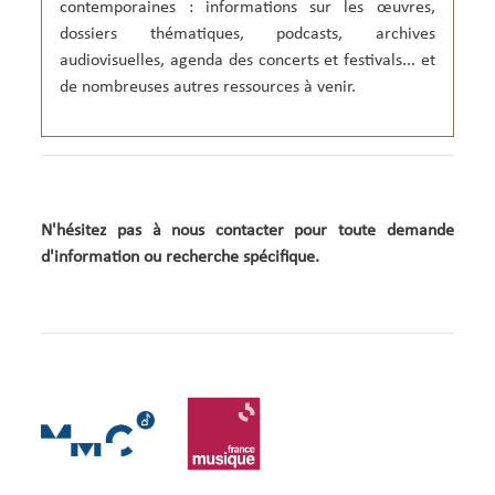
F
:
contemporaines : informations sur les œuvres,
o
L
dossiers thématiques, podcasts, archives
r
i
m
v
audiovisuelles, agenda des concerts et festivals... et
a
r
t
de nombreuses autres ressources à venir.
e
:
L
i
v
r
e
N'hésitez pas à nous contacter pour toute demande
d'information ou recherche spécifique
.