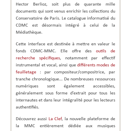
u
L
c
Hector Berlioz, soit plus de quarante mille
s
i
o
i
documents qui sont venus enrichir les collections du
v
,
q
r
7
u
Conservatoire de Paris. Le catalogue informatisé du
e
e
e
CDMC est désormais intégré à celui de la
t
c
8
o
Médiathèque.
m
n
a
t
r
Cette interface est destinée à mettre en valeur le
e
s
m
fonds CDMC-MMC. Elle offre des
outils de
1
p
9
o
recherche spécifiques
, notamment par effectif
9
r
instrumental et vocal, ainsi que
différents modes de
6
a
-
i
feuilletage
: par compositeur/compositrice, par
C
n
D
tranche chronologique... De nombreuses ressources
e
M
;
numériques sont également accessibles,
C
2
,
0
généralement sous forme d’extrait pour tous les
C
1
internautes et dans leur intégralité pour les lecteurs
I
7
M
F
authentifiés.
;
o
2
r
0
Découvrez aussi
La Clef
, la nouvelle plateforme de
m
0
a
la MMC entièrement dédiée aux musiques
2
t