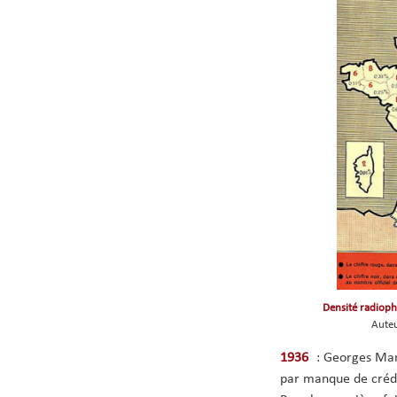
Densité radioph
Auteu
1936
: Georges Man
par manque de crédit