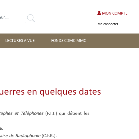
MON COMPTE
Rechercher
Me connecter
LECTURES A VUE
FONDS CDMC-MMC
guerres en quelques dates
graphes et Téléphones
(P.T.T.) qui détient les
e.
aise de Radiophonie
(C.F.R.).