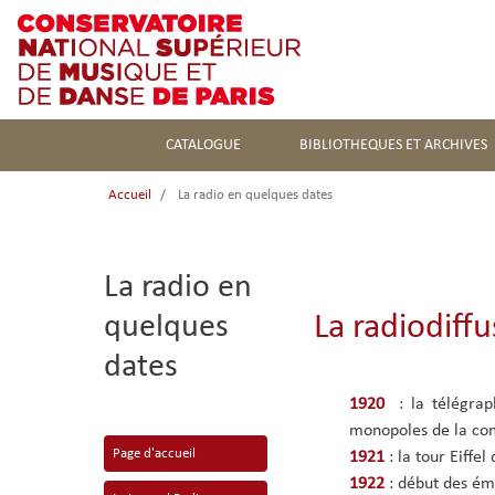
CATALOGUE
BIBLIOTHEQUES ET ARCHIVES
Accueil
La radio en quelques dates
La radio en
La radiodiff
quelques
dates
1920
: la télégraph
monopoles de la co
Page d'accueil
1921
: la tour Eiff
1922
: début des ém