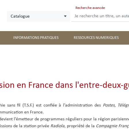
Aller
Recherche avancée
au
Catalogue
contenu
principal
INFORMATIONS PRATIQUES
RESSOURCES NUMERIQUES
usion en France dans l'entre-deux-
ie sans fil (T.S.F.) est confiée à l’administration des
Postes, Télé
mmunication en France.
el devient l’émetteur de programmes réguliers pour la région parisienn
issions de la station privée
Radiola
, propriété de la
Compagnie Franç