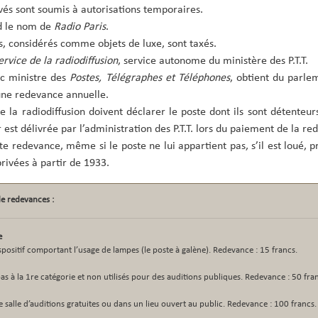
ivés sont soumis à autorisations temporaires.
d le nom de
Radio Paris
.
rs, considérés comme objets de luxe, sont taxés.
ervice de la radiodiffusion
, service autonome du ministère des P.T.T.
ac ministre des
Postes, Télégraphes et Téléphones
, obtient du parle
’une redevance annuelle.
de la radiodiffusion doivent déclarer le poste dont ils sont détenteur
est délivrée par l’administration des P.T.T. lors du paiement de la red
te redevance, même si le poste ne lui appartient pas, s’il est loué, pr
privées à partir de 1933.
de redevances :
e
ispositif comportant l’usage de lampes (le poste à galène). Redevance : 15 francs.
s à la 1re catégorie et non utilisés pour des auditions publiques. Redevance : 50 fra
e salle d’auditions gratuites ou dans un lieu ouvert au public. Redevance : 100 francs.