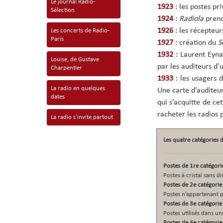
Le journal Radio-
1923
: les postes pr
Sélection
1924
:
Radiola
pren
1926
: les récepteu
Les concerts de Radio-
Paris
1927
: création du
S
1932
: Laurent Eyn
Louise, de Gustave
par les auditeurs d
Charpentier
1933
: les usagers 
La radio en quelques
Une carte d’auditeur 
dates
qui s’acquitte de cet
racheter les radios 
La radio s'invite partout
Les quatre catégories 
Postes de 1re catégori
Postes à cristal sans d
Postes de 2e catégorie
Postes n’appartenant pa
Postes de 3e catégorie
Postes utilisés dans un
Postes de 4e catégorie