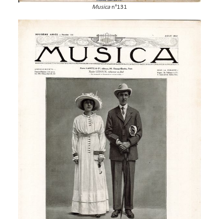
Musica
n°131