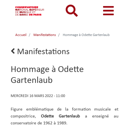
Aller
au
contenu
principal
MON COMPTE
CATALOGUE
Catalogue
Accueil
Manifestations
Hommage à Odette Gartenlaub
Mon
Menu
Menu
BIBLIOTHEQUES ET ARCHIVES
Je me connecte
Rechercher
compte
mon
mobile
Lien
Manifestations
INFORMATIONS PRATIQUES
Je me connecte pour la première fois
retour
responsive
compte
RESSOURCES NUMERIQUES
J'ai oublié mon mot de passe
Hommage à Odette
mobile
mobile
LECTURES A VUE
Gartenlaub
FONDS CDMC-MMC
DATE
MERCREDI 16 MARS 2022 - 11:00
ET
HEURE
Figure emblématique de la formation musicale et
DE
compositrice,
Odette Gartenlaub
a enseigné au
LA
conservatoire de 1962 à 1989.
MANIFESTATION