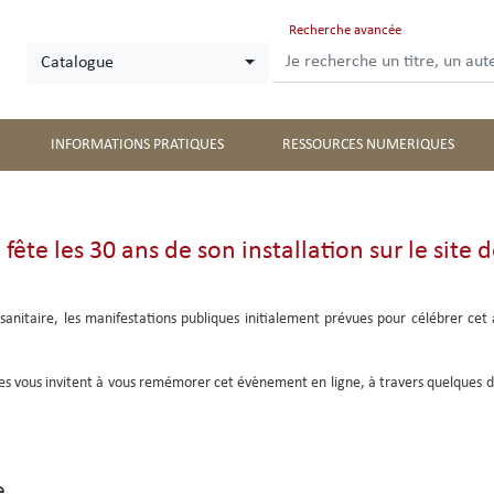
Aller
Recherche avancée
au
Catalogue
contenu
principal
INFORMATIONS PRATIQUES
RESSOURCES NUMERIQUES
fête les 30 ans de son installation sur le site de
sanitaire, les manifestations publiques initialement prévues pour célébrer cet 
es vous invitent à vous remémorer cet évènement en ligne, à travers quelques 
e