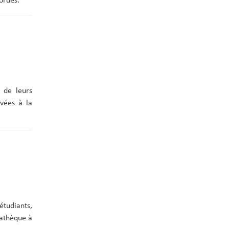
ordes.
 de leurs
rvées à la
étudiants,
iathèque à