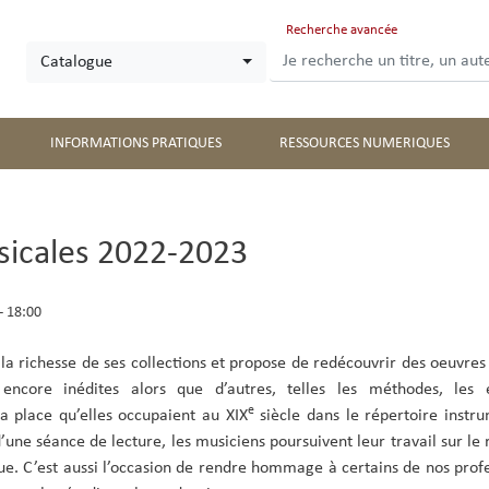
Aller
Recherche avancée
au
Catalogue
contenu
principal
INFORMATIONS PRATIQUES
RESSOURCES NUMERIQUES
sicales 2022-2023
 18:00
a richesse de ses collections et propose de redécouvrir des oeuvre
 encore inédites alors que d’autres, telles les méthodes, les 
e
la place qu’elles occupaient au XIX
siècle dans le répertoire instr
d’une séance de lecture, les musiciens poursuivent leur travail sur le 
e. C’est aussi l’occasion de rendre hommage à certains de nos prof