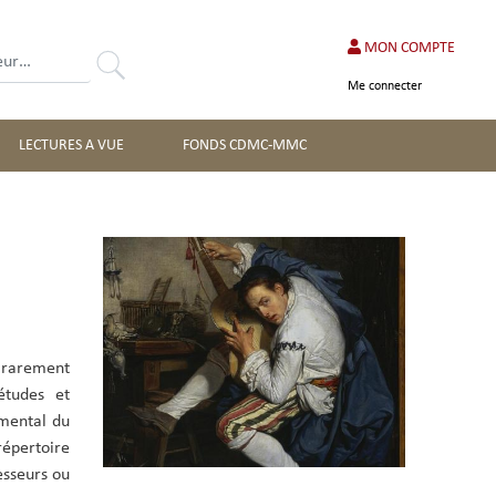
MON COMPTE
Rechercher
Me connecter
LECTURES A VUE
FONDS CDMC-MMC
Image
s rarement
études et
umental du
répertoire
esseurs ou