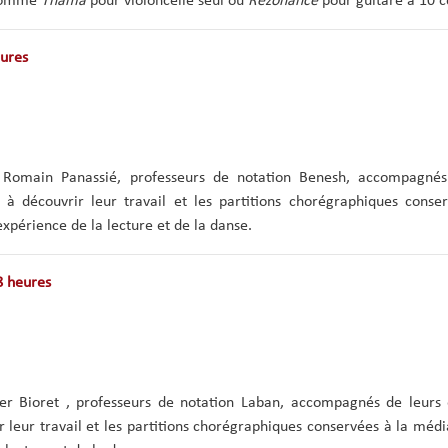
 comme
Thama
pour violoncelle seul ou
Rezonance
pour guitare à 10 c
eures
 Romain Panassié, professeurs de notation Benesh, accompagnés
 à découvrir leur travail et les partitions chorégraphiques conse
xpérience de la lecture et de la danse.
8 heures
ier Bioret , professeurs de notation Laban, accompagnés de leurs 
r leur travail et les partitions chorégraphiques conservées à la méd