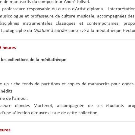
 de manuscrits du compositeur André Jolivet.
, professeure responsable du cursus d’Artist diploma – Interprétatio
musicologue et professeure de culture musicale, accompagnées des
sciplines instrumentales classiques et contemporaines, prop
it autographe du
Quatuor à cordes
conservé à la médiathèque Hector
8 heures
les collections de la médiathèque
 un riche fonds de partitions et copies de manuscrits pour onde
nédits.
ne de l’amour.
esseure d’ondes Martenot, accompagnée de ses étudiants pr
’une sélection d’œuvres issue de cette collection.
eures