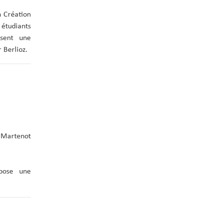
n Création
 étudiants
osent une
 Berlioz.
s Martenot
opose une