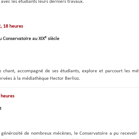
 avec les étudiants leurs derniers travaux.
, 18 heures
e
u Conservatoire au XIX
siècle
de chant, accompagné de ses étudiants, explore et parcourt les m
ervées à la médiathèque Hector Berlioz.
 heures
t
a générosité de nombreux mécènes, le Conservatoire a pu recevoir