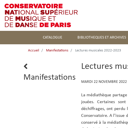
CATALOGUE
BIBLIOTHEQUES ET ARCHIVES
Accueil
Manifestations
Lectures musicales 2022-2023
Lectures mu
Lien
retour
Manifestations
DATE
MARDI 22 NOVEMBRE 2022 -
ET
HEURE
La médiathèque partage l
DE
jouées. Certaines sont
LA
déchiffrages, ont perdu 
MANIFESTATION
Conservatoire. A l’issue 
conservé à la médiathèqu