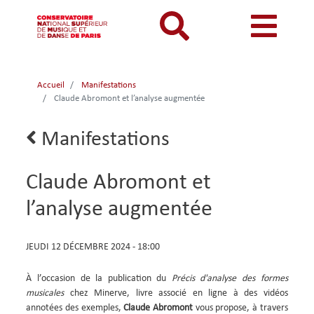
Aller
au
contenu
principal
MON COMPTE
CATALOGUE
Catalogue
Accueil
Manifestations
Mon
Menu
Menu
Claude Abromont et l’analyse augmentée
BIBLIOTHEQUES ET ARCHIVES
Je me connecte
Rechercher
compte
mon
mobile
INFORMATIONS PRATIQUES
Je me connecte pour la première fois
Lien
Manifestations
responsive
compte
retour
RESSOURCES NUMERIQUES
J'ai oublié mon mot de passe
mobile
mobile
Claude Abromont et
LECTURES A VUE
l’analyse augmentée
FONDS CDMC-MMC
DATE
JEUDI 12 DÉCEMBRE 2024 - 18:00
ET
HEURE
À l’occasion de la publication du
Précis d'analyse des formes
DE
musicales
chez Minerve, livre associé en ligne à des vidéos
LA
annotées des exemples,
Claude Abromont
vous propose, à travers