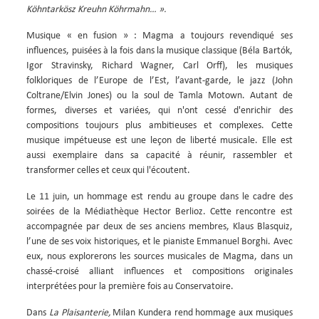
Köhntarkösz Kreuhn Köhrmahn… ».
Musique « en fusion » : Magma a toujours revendiqué ses
influences, puisées à la fois dans la musique classique (Béla Bartók,
Igor Stravinsky, Richard Wagner, Carl Orff), les musiques
folkloriques de l’Europe de l’Est, l’avant-garde, le jazz (John
Coltrane/Elvin Jones) ou la soul de Tamla Motown. Autant de
formes, diverses et variées, qui n'ont cessé d'enrichir des
compositions toujours plus ambitieuses et complexes. Cette
musique impétueuse est une leçon de liberté musicale. Elle est
aussi exemplaire dans sa capacité à réunir, rassembler et
transformer celles et ceux qui l'écoutent.
Le 11 juin, un hommage est rendu au groupe dans le cadre des
soirées de la Médiathèque Hector Berlioz. Cette rencontre
est
accompagnée par deux de ses anciens membres, Klaus Blasquiz,
l’une de ses voix historiques, et le pianiste Emmanuel Borghi. Avec
eux, nous explorerons
les sources musicales de Magma, dans un
chassé-croisé alliant influences et compositions originales
interprétées pour la première fois au Conservatoire.
Dans
La Plaisanterie,
Milan Kundera rend hommage aux musiques