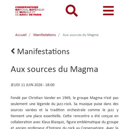
Aller
au
contenu
principal
MON COMPTE
CATALOGUE
Catalogue
Accueil
Manifestations
Aux sources du Magma
Mon
Menu
Menu
BIBLIOTHEQUES ET ARCHIVES
Je me connecte
Rechercher
compte
mon
mobile
Lien
Manifestations
INFORMATIONS PRATIQUES
Je me connecte pour la première fois
retour
responsive
compte
RESSOURCES NUMERIQUES
J'ai oublié mon mot de passe
Aux sources du Magma
mobile
mobile
LECTURES A VUE
FONDS CDMC-MMC
DATE
JEUDI 11 JUIN 2026 - 18:00
ET
HEURE
Fondé par Christian Vander en 1969, le groupe Magma n’est pas
DE
seulement une légende du jazz-rock. Sa musique puise dans des
LA
sources variées et la tradition orchestrale comme le jazz y
MANIFESTATION
tiennent une place essentielle. Cette rencontre a été conçue en
collaboration avec Klaus Blasquiz, figure emblématique du groupe
et ancien professeur d’histoire du rock au Conservatoire. Avec la