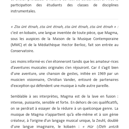
participation des étudiants des classes de disciplines
instrumentales.
« Zïss ünt ëtnah, zïss ünt ëtnah, zïss ünt ëtnah, zïss ünt ëtnah » :
c’est en kobaën, une langue inventée de toute pièce, que Magma,
sous les auspices de la Maison de la Musique Contemporaine
(MMC) et de la Médiathèque Hector Berlioz, fait son entrée au
Conservatoire.
Les moins informé·es s’en étonneront tandis que les amateur·rices
d’aventures musicales originales s’en réjouiront. Car il s’agit bien
d’une aventure, une chanson de gestes, initiée en 1969 par un
musicien visionnaire, Christian Vander, entouré de partenaires
d'exception qui défendent une musique à nulle autre pareille.
Semblable à ses interprètes, Magma est de la lave en fusion :
intense, puissante, sensible et forte. En dehors de ces qualificatifs,
on se perdrait à essayer de la réduire à un quelconque genre. La
musique de Magma n’appartient qu’à elle-même et à son génie
créateur, à l'origine d'un langage musical unique, la Zeuhl, doublé
d’une langue imaginaire, le kobaën :
« Hür !/Dëh antzïk