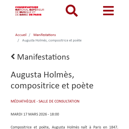
Aller
au
contenu
principal
MON COMPTE
CATALOGUE
Catalogue
Accueil
Manifestations
Mon
Menu
Menu
Augusta Holmès, compositrice et poète
BIBLIOTHEQUES ET ARCHIVES
Je me connecte
Rechercher
compte
mon
mobile
INFORMATIONS PRATIQUES
Je me connecte pour la première fois
Lien
Manifestations
responsive
compte
retour
RESSOURCES NUMERIQUES
J'ai oublié mon mot de passe
mobile
mobile
Augusta Holmès,
LECTURES A VUE
compositrice et poète
FONDS CDMC-MMC
Tags
MÉDIATHÈQUE - SALLE DE CONSULTATION
DATE
MARDI 17 MARS 2026 - 18:00
ET
HEURE
Compositrice et poète, Augusta Holmès naît à Paris en 1847.