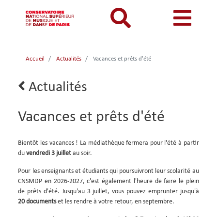
Aller
au
contenu
principal
MON COMPTE
CATALOGUE
Catalogue
Accueil
Actualités
Vacances et prêts d'été
Mon
Menu
Menu
BIBLIOTHEQUES ET ARCHIVES
Je me connecte
Rechercher
compte
mon
mobile
Lien
Actualités
INFORMATIONS PRATIQUES
Je me connecte pour la première fois
retour
responsive
compte
RESSOURCES NUMERIQUES
J'ai oublié mon mot de passe
Vacances et prêts d'été
mobile
mobile
LECTURES A VUE
FONDS CDMC-MMC
Body
Bientôt les vacances ! La médiathèque fermera pour l'été à partir
du
vendredi 3 juillet
au soir.
Pour les enseignants et étudiants qui poursuivront leur scolarité au
CNSMDP en 2026-2027, c'est également l'heure de faire le plein
de prêts d'été. Jusqu'au 3 juillet, vous pouvez emprunter jusqu'à
20 documents
et les rendre à votre retour, en septembre.