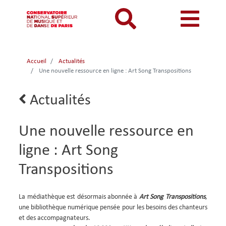
Aller
au
contenu
principal
MON COMPTE
CATALOGUE
Catalogue
Accueil
Actualités
Mon
Menu
Menu
Une nouvelle ressource en ligne : Art Song Transpositions
BIBLIOTHEQUES ET ARCHIVES
Je me connecte
Rechercher
compte
mon
mobile
INFORMATIONS PRATIQUES
Je me connecte pour la première fois
Lien
Actualités
responsive
compte
retour
RESSOURCES NUMERIQUES
J'ai oublié mon mot de passe
mobile
mobile
Une nouvelle ressource en
LECTURES A VUE
ligne : Art Song
FONDS CDMC-MMC
Transpositions
Body
La médiathèque est désormais abonnée à
Art Song Transpositions
,
une bibliothèque numérique pensée pour les besoins des chanteurs
et des accompagnateurs.