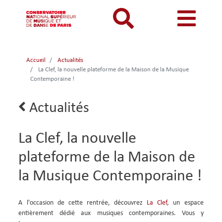
Aller
au
contenu
principal
MON COMPTE
CATALOGUE
Catalogue
Accueil
Actualités
Mon
Menu
Menu
La Clef, la nouvelle plateforme de la Maison de la Musique
BIBLIOTHEQUES ET ARCHIVES
Je me connecte
Rechercher
Contemporaine !
compte
mon
mobile
INFORMATIONS PRATIQUES
Je me connecte pour la première fois
responsive
compte
Lien
Actualités
RESSOURCES NUMERIQUES
J'ai oublié mon mot de passe
retour
mobile
mobile
LECTURES A VUE
La Clef, la nouvelle
FONDS CDMC-MMC
plateforme de la Maison de
la Musique Contemporaine !
Body
A l'occasion de cette rentrée, découvrez
La Clef
, un espace
entièrement dédié aux musiques contemporaines. Vous y