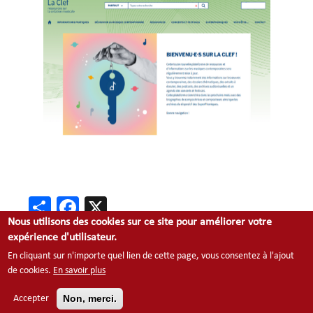
Share
Facebook
X
Nous utilisons des cookies sur ce site pour améliorer votre
expérience d'utilisateur.
En cliquant sur n'importe quel lien de cette page, vous consentez à l'ajout
Footer
de cookies.
En savoir plus
Contact
Mentions légales
menu
Non, merci.
Accepter
Plan du site
Cookies