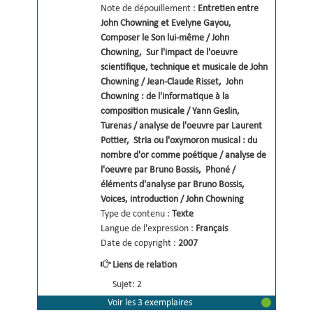
Note de dépouillement :
Entretien entre 
John Chowning et Evelyne Gayou
, 
Composer le Son lui-même / John 
Chowning
, 
Sur l'impact de l'oeuvre 
scientifique, technique et musicale de John 
Chowning / Jean-Claude Risset
, 
John 
Chowning : de l'informatique à la 
composition musicale / Yann Geslin
, 
Turenas / analyse de l'oeuvre par Laurent 
Pottier
, 
Stria ou l'oxymoron musical : du 
nombre d'or comme poétique / analyse de 
l'oeuvre par Bruno Bossis
, 
Phoné / 
éléments d'analyse par Bruno Bossis
, 
Voices, introduction / John Chowning
Type de contenu :
Texte
Langue de l'expression :
Français
Date de copyright :
2007
Liens de relation
Sujet: 2
Voir les 3 exemplaires