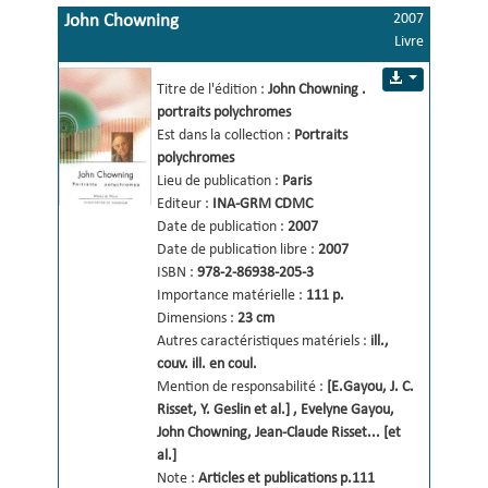
2007
John Chowning
Livre
portraits polychromes
Titre de l'édition :
John Chowning 
.
portraits polychromes 
Est dans la collection :
Portraits
polychromes
Lieu de publication :
Paris
Editeur :
INA-GRM
CDMC
Date de publication :
2007
Date de publication libre :
2007
ISBN :
978-2-86938-205-3
Importance matérielle :
111 p.
Dimensions :
23 cm
Autres caractéristiques matériels :
ill., 
couv. ill. en coul.
Mention de responsabilité :
[E.Gayou, J. C. 
Risset, Y. Geslin et al.] 
,
Evelyne Gayou, 
John Chowning, Jean-Claude Risset... [et 
al.] 
Note :
Articles et publications p.111