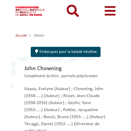
Aller
au
contenu
principal
MON COMPTE
CATALOGUE
Catalogue
Accueil
Détails
Mon
Menu
Menu
BIBLIOTHEQUES ET ARCHIVES
Je me connecte
Rechercher
compte
mon
mobile
Embarquez pour la balade intuitive
INFORMATIONS PRATIQUES
Je me connecte pour la première fois
responsive
compte
RESSOURCES NUMERIQUES
J'ai oublié mon mot de passe
John Chowning
mobile
mobile
LECTURES A VUE
Complément du titre :
portraits polychromes
FONDS CDMC-MMC
Gayou, Evelyne
(Auteur)
;
Chowning, John
(1934-....)
(Auteur)
;
Risset, Jean-Claude
(1938-2016)
(Auteur)
;
Geslin, Yann
(1953-....)
(Auteur)
;
Pottier, Jacqueline
(Auteur)
;
Bossis, Bruno (1955-....)
(Auteur)
Teruggi, Daniel (1952-....)
(Directeur de
publication)