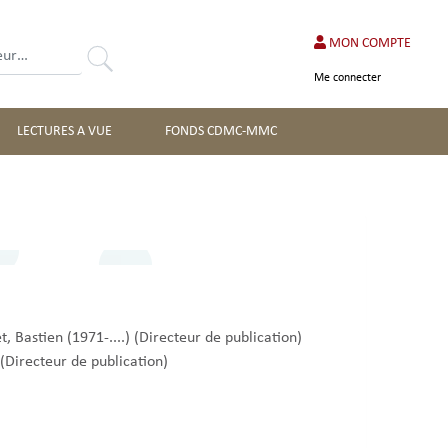
MON COMPTE
Rechercher
Me connecter
LECTURES A VUE
FONDS CDMC-MMC
t, Bastien (1971-....)
(Directeur de publication)
n
(Directeur de publication)