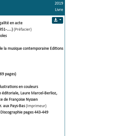
2019
Livre
galité en acte 
951-....)
(Préfacier)
oles
de la musique contemporaine
Editions
69 pages)
llustrations en couleurs
n éditoriale, Laure Marcel-Berlioz, 
ce de Françoise Nyssen 
r. aux Pays-Bas
(Imprimeur)
 Discographie pages 443-449