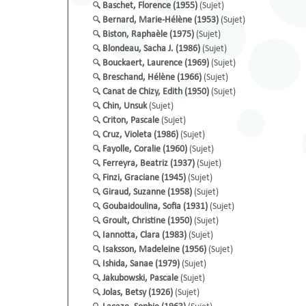
Baschet, Florence (1955)
(Sujet)
Bernard, Marie-Hélène (1953)
(Sujet)
Biston, Raphaèle (1975)
(Sujet)
Blondeau, Sacha J. (1986)
(Sujet)
Bouckaert, Laurence (1969)
(Sujet)
Breschand, Hélène (1966)
(Sujet)
Canat de Chizy, Edith (1950)
(Sujet)
Chin, Unsuk
(Sujet)
Criton, Pascale
(Sujet)
Cruz, Violeta (1986)
(Sujet)
Fayolle, Coralie (1960)
(Sujet)
Ferreyra, Beatriz (1937)
(Sujet)
Finzi, Graciane (1945)
(Sujet)
Giraud, Suzanne (1958)
(Sujet)
Goubaidoulina, Sofia (1931)
(Sujet)
Groult, Christine (1950)
(Sujet)
Iannotta, Clara (1983)
(Sujet)
Isaksson, Madeleine (1956)
(Sujet)
Ishida, Sanae (1979)
(Sujet)
Jakubowski, Pascale
(Sujet)
Jolas, Betsy (1926)
(Sujet)