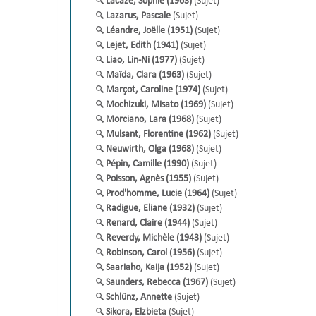
Lacaze, Sophie (1963)
(Sujet)
Lazarus, Pascale
(Sujet)
Léandre, Joëlle (1951)
(Sujet)
Lejet, Edith (1941)
(Sujet)
Liao, Lin-Ni (1977)
(Sujet)
Maïda, Clara (1963)
(Sujet)
Marçot, Caroline (1974)
(Sujet)
Mochizuki, Misato (1969)
(Sujet)
Morciano, Lara (1968)
(Sujet)
Mulsant, Florentine (1962)
(Sujet)
Neuwirth, Olga (1968)
(Sujet)
Pépin, Camille (1990)
(Sujet)
Poisson, Agnès (1955)
(Sujet)
Prod'homme, Lucie (1964)
(Sujet)
Radigue, Eliane (1932)
(Sujet)
Renard, Claire (1944)
(Sujet)
Reverdy, Michèle (1943)
(Sujet)
Robinson, Carol (1956)
(Sujet)
Saariaho, Kaija (1952)
(Sujet)
Saunders, Rebecca (1967)
(Sujet)
Schlünz, Annette
(Sujet)
Sikora, Elzbieta
(Sujet)