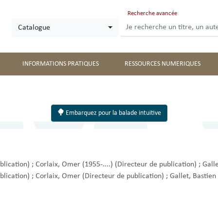
Aller
Recherche avancée
au
Catalogue
contenu
principal
INFORMATIONS PRATIQUES
RESSOURCES NUMERIQUES
Embarquez pour la balade intuitive
blication)
;
Corlaix, Omer (1955-....)
(Directeur de publication)
;
Galle
blication)
;
Corlaix, Omer
(Directeur de publication)
;
Gallet, Bastie