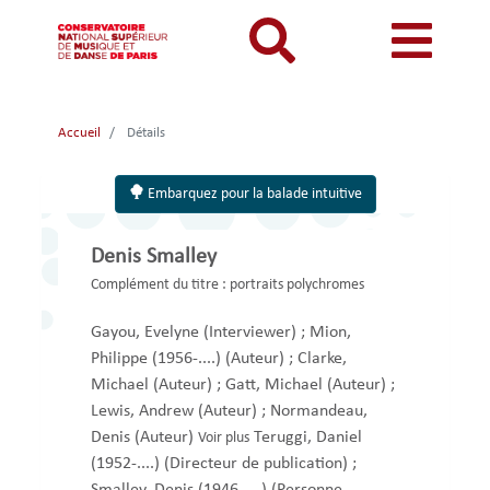
Aller
au
contenu
principal
MON COMPTE
CATALOGUE
Catalogue
Accueil
Détails
Mon
Menu
Menu
BIBLIOTHEQUES ET ARCHIVES
Je me connecte
Rechercher
compte
mon
mobile
Embarquez pour la balade intuitive
INFORMATIONS PRATIQUES
Je me connecte pour la première fois
responsive
compte
RESSOURCES NUMERIQUES
J'ai oublié mon mot de passe
Denis Smalley
mobile
mobile
LECTURES A VUE
Complément du titre :
portraits polychromes
FONDS CDMC-MMC
Gayou, Evelyne
(Interviewer)
;
Mion,
Philippe (1956-....)
(Auteur)
;
Clarke,
Michael
(Auteur)
;
Gatt, Michael
(Auteur)
;
Lewis, Andrew
(Auteur)
;
Normandeau,
Denis
(Auteur)
Teruggi, Daniel
Voir plus
(1952-....)
(Directeur de publication)
;
Smalley, Denis (1946-....)
(Personne