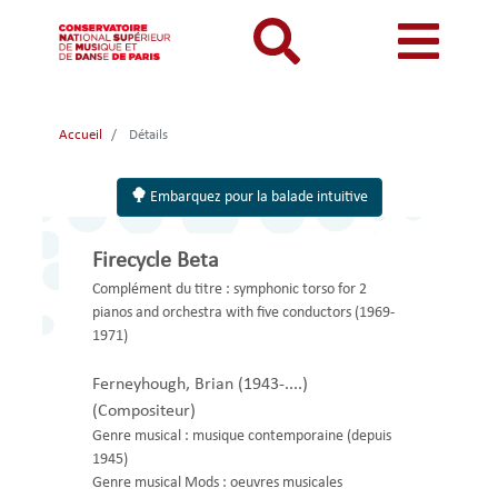
Aller
au
contenu
principal
MON COMPTE
CATALOGUE
Catalogue
Accueil
Détails
Mon
Menu
Menu
BIBLIOTHEQUES ET ARCHIVES
Je me connecte
Rechercher
compte
mon
mobile
Embarquez pour la balade intuitive
INFORMATIONS PRATIQUES
Je me connecte pour la première fois
responsive
compte
RESSOURCES NUMERIQUES
J'ai oublié mon mot de passe
Firecycle Beta
mobile
mobile
LECTURES A VUE
Complément du titre :
symphonic torso for 2 
pianos and orchestra with five conductors (1969-
FONDS CDMC-MMC
1971)
Ferneyhough, Brian (1943-....)
(Compositeur)
Genre musical :
musique contemporaine (depuis
1945)
Genre musical Mods :
oeuvres musicales