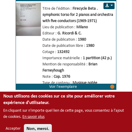
symphonic torso for 2 pianos and 
Titre de l'édition :
Firecycle Beta 
.
orchestra with five conductors 
symphonic torso for 2 pianos and orchestra 
(1969-1971)
with five conductors (1969-1971) 
Lieu de publication :
Milano
Editeur :
G. Ricordi & C.
Date de publication :
1980
Date de publication libre :
1980
Cotage :
132492
Importance matérielle :
1 partition (42 p.)
Mention de responsabilité :
Brian 
Ferneyhough 
Note :
Cop. 1976
Type de contenu :
Musique notée
Voir l'exemplaire
Liens de relation
Afficher
Nous utilisons des cookies sur ce site pour améliorer votre
Sujet: 1
expérience d'utilisateur.
En cliquant sur n'importe quel lien de cette page, vous consentez à l'ajout
Footer
de cookies.
En savoir plus
Contact
Mentions légales
menu
Non, merci.
Accepter
Plan du site
Cookies