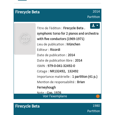
2014
Firecycle Beta
Partition
symphonic torso for 2 pianos and 
Titre de l'édition :
Firecycle Beta 
.
orchestra with five conductors 
symphonic torso for 2 pianos and orchestra 
(1969-1971)
with five conductors (1969-1971) 
Lieu de publication :
München
Editeur :
Ricordi
Date de publication :
2014
Date de publication libre :
2014
ISMN :
979-0-041-32492-0
Cotage :
NR132492
, 
132492
Importance matérielle :
1 partition (41 p.)
Mention de responsabilité :
Brian 
Ferneyhough 
Note :
Cop. 1976
Voir l'exemplaire
Type de contenu :
Musique notée
1980
Firecycle Beta
Liens de relation
Afficher
Partition
Sujet: 1