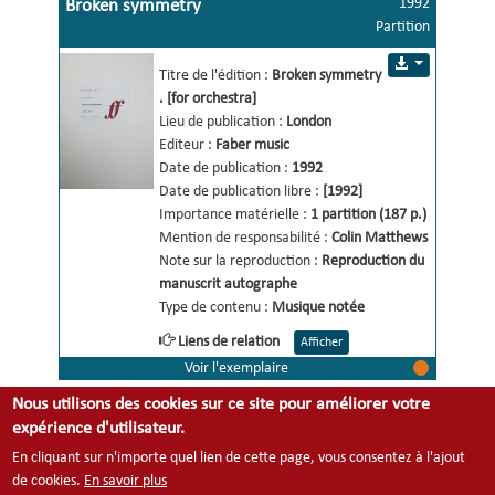
1992
Broken symmetry
Oliver Knussen, dir. 
Partition
Type de contenu :
Musique exécutée
[for orchestra]
Titre de l'édition :
Broken symmetry 
Liens de relation
Afficher
.
[for orchestra] 
Autre titre uniforme musical: 2
Lieu de publication :
London
Sujet: 1
Editeur :
Faber music
Date de publication :
1992
Date de publication libre :
[1992]
Importance matérielle :
1 partition (187 p.)
Mention de responsabilité :
Colin Matthews 
Note sur la reproduction :
Reproduction du 
manuscrit autographe
Type de contenu :
Musique notée
Liens de relation
Afficher
Voir l'exemplaire
Sujet: 1
Nous utilisons des cookies sur ce site pour améliorer votre
expérience d'utilisateur.
En cliquant sur n'importe quel lien de cette page, vous consentez à l'ajout
Footer
de cookies.
En savoir plus
Contact
Mentions légales