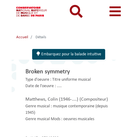
Aller
au
contenu
principal
MON COMPTE
CATALOGUE
Catalogue
Accueil
Détails
Mon
Menu
Menu
BIBLIOTHEQUES ET ARCHIVES
Je me connecte
Rechercher
compte
mon
mobile
Embarquez pour la balade intuitive
INFORMATIONS PRATIQUES
Je me connecte pour la première fois
responsive
compte
RESSOURCES NUMERIQUES
J'ai oublié mon mot de passe
Broken symmetry
mobile
mobile
LECTURES A VUE
Type d'oeuvre :
Titre uniforme musical
Date de l'oeuvre :
....
FONDS CDMC-MMC
Matthews, Colin (1946-....)
(Compositeur)
Genre musical :
musique contemporaine (depuis
1945)
Genre musical Mods :
oeuvres musicales