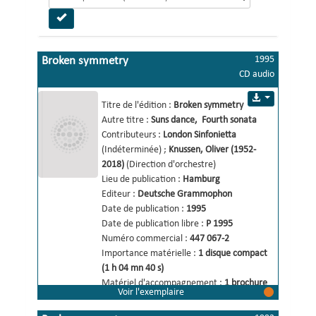
1995
Broken symmetry
CD audio
Suns dance
, 
Fourth sonata
Titre de l'édition :
Broken symmetry 
Autre titre :
Suns dance
, 
Fourth sonata
Contributeurs :
London Sinfonietta
(Indéterminée)
;
Knussen, Oliver (1952-
2018)
(Direction d'orchestre)
Lieu de publication :
Hamburg
Editeur :
Deutsche Grammophon
Date de publication :
1995
Date de publication libre :
P 1995
Numéro commercial :
447 067-2
Importance matérielle :
1 disque compact 
(1 h 04 mn 40 s)
Matériel d'accompagnement :
1 brochure
Voir l'exemplaire
Mention de responsabilité :
Colin 
Matthews, comp. 
,
London Sinfonietta 
,