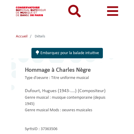
Aller
au
contenu
principal
MON COMPTE
CATALOGUE
Catalogue
Accueil
Détails
Mon
Menu
Menu
BIBLIOTHEQUES ET ARCHIVES
Je me connecte
Rechercher
compte
mon
mobile
Embarquez pour la balade intuitive
INFORMATIONS PRATIQUES
Je me connecte pour la première fois
responsive
compte
RESSOURCES NUMERIQUES
J'ai oublié mon mot de passe
Hommage à Charles Nègre
mobile
mobile
LECTURES A VUE
Type d'oeuvre :
Titre uniforme musical
FONDS CDMC-MMC
Dufourt, Hugues (1943-....)
(Compositeur)
Genre musical :
musique contemporaine (depuis
1945)
Genre musical Mods :
oeuvres musicales
SyrtisID :
37363506