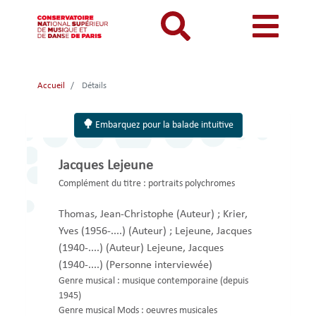
Aller
au
contenu
principal
MON COMPTE
CATALOGUE
Catalogue
Accueil
Détails
Mon
Menu
Menu
BIBLIOTHEQUES ET ARCHIVES
Je me connecte
Rechercher
compte
mon
mobile
Embarquez pour la balade intuitive
INFORMATIONS PRATIQUES
Je me connecte pour la première fois
responsive
compte
RESSOURCES NUMERIQUES
J'ai oublié mon mot de passe
Jacques Lejeune
mobile
mobile
LECTURES A VUE
Complément du titre :
portraits polychromes
FONDS CDMC-MMC
Thomas, Jean-Christophe
(Auteur)
;
Krier,
Yves (1956-....)
(Auteur)
;
Lejeune, Jacques
(1940-....)
(Auteur)
Lejeune, Jacques
(1940-....)
(Personne interviewée)
Genre musical :
musique contemporaine (depuis
1945)
Genre musical Mods :
oeuvres musicales