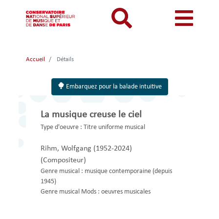
Aller
au
contenu
principal
MON COMPTE
CATALOGUE
Catalogue
Accueil
Détails
Mon
Menu
Menu
BIBLIOTHEQUES ET ARCHIVES
Je me connecte
Rechercher
compte
mon
mobile
Embarquez pour la balade intuitive
INFORMATIONS PRATIQUES
Je me connecte pour la première fois
responsive
compte
RESSOURCES NUMERIQUES
J'ai oublié mon mot de passe
La musique creuse le ciel
mobile
mobile
LECTURES A VUE
Type d'oeuvre :
Titre uniforme musical
FONDS CDMC-MMC
Rihm, Wolfgang (1952-2024)
(Compositeur)
Genre musical :
musique contemporaine (depuis
1945)
Genre musical Mods :
oeuvres musicales