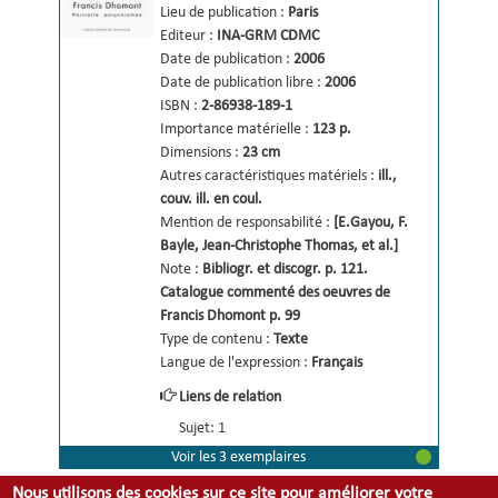
Lieu de publication :
Paris
Editeur :
INA-GRM
CDMC
Date de publication :
2006
Date de publication libre :
2006
ISBN :
2-86938-189-1
Importance matérielle :
123 p.
Dimensions :
23 cm
Autres caractéristiques matériels :
ill., 
couv. ill. en coul.
Mention de responsabilité :
[E.Gayou, F. 
Bayle, Jean-Christophe Thomas, et al.] 
Note :
Bibliogr. et discogr. p. 121. 
Catalogue commenté des oeuvres de 
Francis Dhomont p. 99
Type de contenu :
Texte
Langue de l'expression :
Français
Liens de relation
Sujet: 1
Voir les 3 exemplaires
Nous utilisons des cookies sur ce site pour améliorer votre