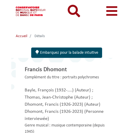
Aller
au
contenu
principal
MON COMPTE
CATALOGUE
Catalogue
Accueil
Détails
Mon
Menu
Menu
BIBLIOTHEQUES ET ARCHIVES
Je me connecte
Rechercher
compte
mon
mobile
Embarquez pour la balade intuitive
INFORMATIONS PRATIQUES
Je me connecte pour la première fois
responsive
compte
RESSOURCES NUMERIQUES
J'ai oublié mon mot de passe
Francis Dhomont
mobile
mobile
LECTURES A VUE
Complément du titre :
portraits polychromes
FONDS CDMC-MMC
Bayle, François (1932-....)
(Auteur)
;
Thomas, Jean-Christophe
(Auteur)
;
Dhomont, Francis (1926-2023)
(Auteur)
Dhomont, Francis (1926-2023)
(Personne
interviewée)
Genre musical :
musique contemporaine (depuis
1945)