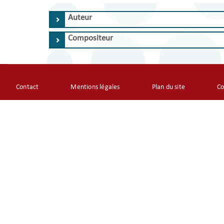
Auteur
Compositeur
Footer
Contact
Mentions légales
Plan du site
Co
menu