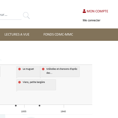
MON COMPTE
Rechercher
Me connecter
LECTURES A VUE
FONDS CDMC-MMC
Le muguet
Mélodies et chansons d’après
des...
Viens, petite bergère
1935
1940
1945